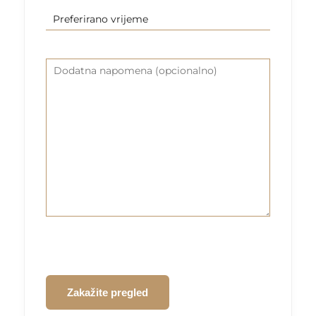
MM
Preferirano
slash
vrijeme
YYYY
Dodatna
napomena
(opcionalno)
CAPTCHA