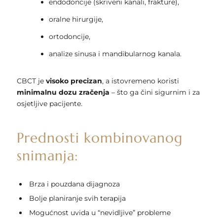
endodoncije (skriveni kanali, frakture),
oralne hirurgije,
ortodoncije,
analize sinusa i mandibularnog kanala.
CBCT je
visoko precizan
, a istovremeno koristi
minimalnu dozu zračenja
– što ga čini sigurnim i za
osjetljive pacijente.
Prednosti kombinovanog
snimanja:
Brza i pouzdana dijagnoza
Bolje planiranje svih terapija
Mogućnost uvida u “nevidljive” probleme