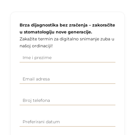
Brza dijagnostika bez zračenja – zakoračite
u stomatologiju nove generacije.
Zakažite termin za digitalno snimanje zuba u
našoj ordinaciji!
Ime i
(Required)
prezime
Email
(Required)
adresa
Broj
(Required)
telefona
Preferirani
DD
datum
slash