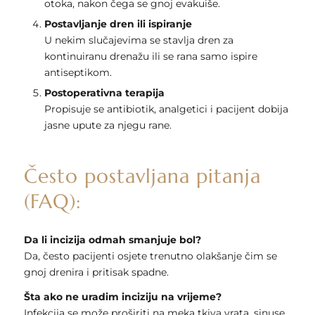
otoka, nakon čega se gnoj evakuiše.
Postavljanje dren ili ispiranje
U nekim slučajevima se stavlja dren za
kontinuiranu drenažu ili se rana samo ispire
antiseptikom.
Postoperativna terapija
Propisuje se antibiotik, analgetici i pacijent dobija
jasne upute za njegu rane.
Često postavljana pitanja
(FAQ):
Da li incizija odmah smanjuje bol?
Da, često pacijenti osjete trenutno olakšanje čim se
gnoj drenira i pritisak spadne.
Šta ako ne uradim inciziju na vrijeme?
Infekcija se može proširiti na meka tkiva vrata, sinuse,