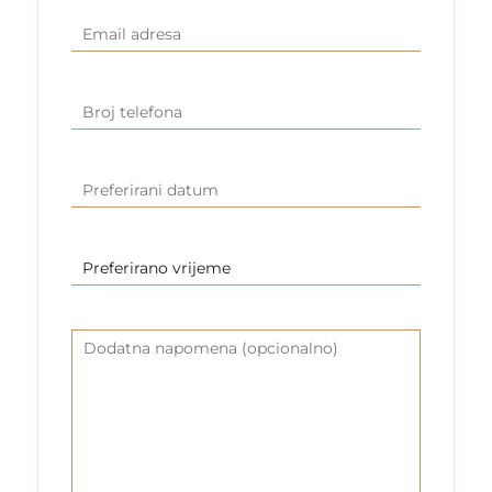
Email
(Required)
adresa
Broj
(Required)
telefona
Preferirani
DD
datum
slash
MM
Preferirano
slash
vrijeme
YYYY
Dodatna
napomena
(opcionalno)