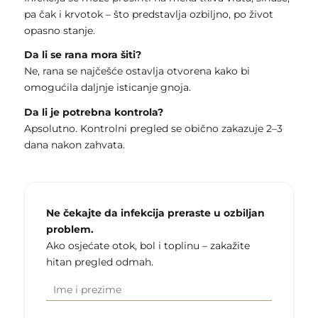
pa čak i krvotok – što predstavlja ozbiljno, po život
opasno stanje.
Da li se rana mora šiti?
Ne, rana se najčešće ostavlja otvorena kako bi
omogućila daljnje isticanje gnoja.
Da li je potrebna kontrola?
Apsolutno. Kontrolni pregled se obično zakazuje 2–3
dana nakon zahvata.
Ne čekajte da infekcija preraste u ozbiljan
problem.
Ako osjećate otok, bol i toplinu – zakažite
hitan pregled odmah.
Ime i
(Required)
prezime