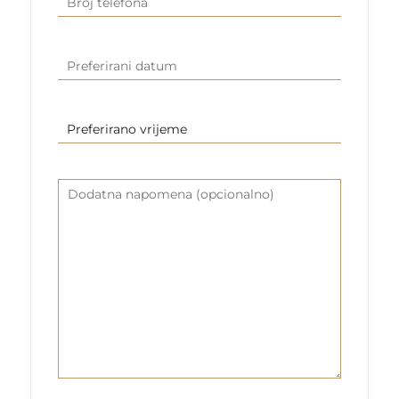
telefona
Preferirani
DD
datum
slash
MM
Preferirano
slash
vrijeme
YYYY
Dodatna
napomena
(opcionalno)