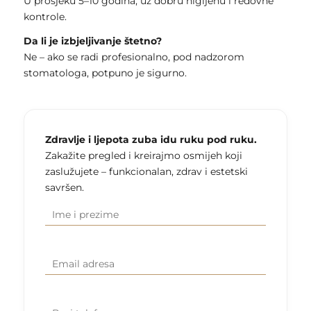
U prosjeku 5–10 godina, uz dobru higijenu i redovne
kontrole.
Da li je izbjeljivanje štetno?
Ne – ako se radi profesionalno, pod nadzorom
stomatologa, potpuno je sigurno.
Zdravlje i ljepota zuba idu ruku pod ruku.
Zakažite pregled i kreirajmo osmijeh koji
zaslužujete – funkcionalan, zdrav i estetski
savršen.
Ime i
(Required)
prezime
Email
(Required)
adresa
Broj
(Required)