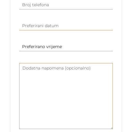
Broj
(Required)
telefona
Preferirani
DD
datum
slash
MM
Preferirano
slash
vrijeme
YYYY
Dodatna
napomena
(opcionalno)