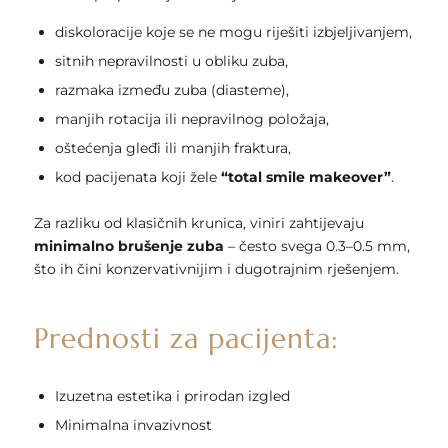
diskoloracije koje se ne mogu riješiti izbjeljivanjem,
sitnih nepravilnosti u obliku zuba,
razmaka između zuba (diasteme),
manjih rotacija ili nepravilnog položaja,
oštećenja gleđi ili manjih fraktura,
kod pacijenata koji žele
“total smile makeover”
.
Za razliku od klasičnih krunica, viniri zahtijevaju
minimalno brušenje zuba
– često svega 0.3–0.5 mm,
što ih čini konzervativnijim i dugotrajnim rješenjem.
Prednosti za pacijenta:
Izuzetna estetika i prirodan izgled
Minimalna invazivnost