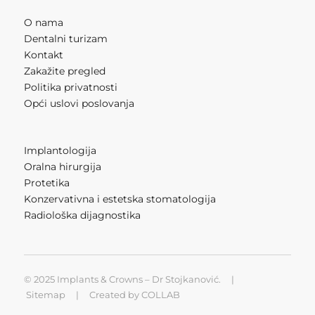
O nama
Dentalni turizam
Kontakt
Zakažite pregled
Politika privatnosti
Opći uslovi poslovanja
Implantologija
Oralna hirurgija
Protetika
Konzervativna i estetska stomatologija
Radiološka dijagnostika
© 2025 Implants & Crowns – Dr Stojkanović. |
Sitemap
| Created by
COLLAB